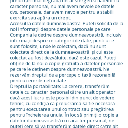
prelucrării mai degrabă decât ștergerea datelor cu
caracter personal, nu mai avem nevoie de datele
dvs. personale, dar avem nevoie pentru a stabili,
exercita sau apăra un drept.
Accesul la datele dumneavoastră: Puteți solicita de la
noi informații despre datele personale pe care
Compania le deține despre dumneavoastră, inclusiv
informații despre ce categorii de date, pentru ce
sunt folosite, unde le colectăm, dacă nu sunt
colectate direct de la dumneavoastră, și cui este
colectat au fost dezvăluite, dacă este cazul. Puteți
obține de la noi o copie gratuită a datelor personale
pe care le deținem despre dumneavoastră. Ne
rezervăm dreptul de a percepe o taxă rezonabilă
pentru cererile nefondate.
Dreptul la portabilitate: La cerere, transferăm
datele cu caracter personal către un alt operator,
dacă acest lucru este posibil din punct de vedere
tehnic, cu condiția ca prelucrarea să fie necesară
pentru executarea unui contract sau pregătirea
pentru încheierea unuia. În loc să primiți o copie a
datelor dumneavoastră cu caracter personal, ne
puteți cere să vă transferăm datele direct către alt