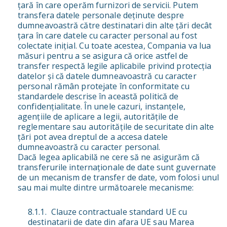
țară în care operăm furnizori de servicii. Putem
transfera datele personale deținute despre
dumneavoastră către destinatari din alte țări decât
țara în care datele cu caracter personal au fost
colectate inițial. Cu toate acestea, Compania va lua
măsuri pentru a se asigura că orice astfel de
transfer respectă legile aplicabile privind protecția
datelor și că datele dumneavoastră cu caracter
personal rămân protejate în conformitate cu
standardele descrise în această politică de
confidențialitate. În unele cazuri, instanțele,
agențiile de aplicare a legii, autoritățile de
reglementare sau autoritățile de securitate din alte
țări pot avea dreptul de a accesa datele
dumneavoastră cu caracter personal.
Dacă legea aplicabilă ne cere să ne asigurăm că
transferurile internaționale de date sunt guvernate
de un mecanism de transfer de date, vom folosi unul
sau mai multe dintre următoarele mecanisme:
Clauze contractuale standard UE cu
destinatarii de date din afara UE sau Marea