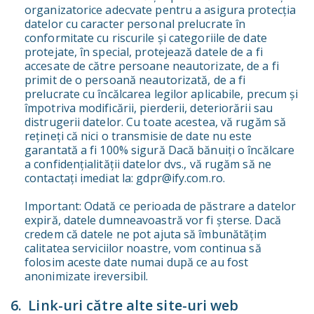
organizatorice adecvate pentru a asigura protecția
datelor cu caracter personal prelucrate în
conformitate cu riscurile și categoriile de date
protejate, în special, protejează datele de a fi
accesate de către persoane neautorizate, de a fi
primit de o persoană neautorizată, de a fi
prelucrate cu încălcarea legilor aplicabile, precum și
împotriva modificării, pierderii, deteriorării sau
distrugerii datelor. Cu toate acestea, vă rugăm să
rețineți că nici o transmisie de date nu este
garantată a fi 100% sigură Dacă bănuiți o încălcare
a confidențialității datelor dvs., vă rugăm să ne
contactați imediat la: gdpr@ify.com.ro.
Important: Odată ce perioada de păstrare a datelor
expiră, datele dumneavoastră vor fi șterse. Dacă
credem că datele ne pot ajuta să îmbunătățim
calitatea serviciilor noastre, vom continua să
folosim aceste date numai după ce au fost
anonimizate ireversibil.
Link-uri către alte site-uri web