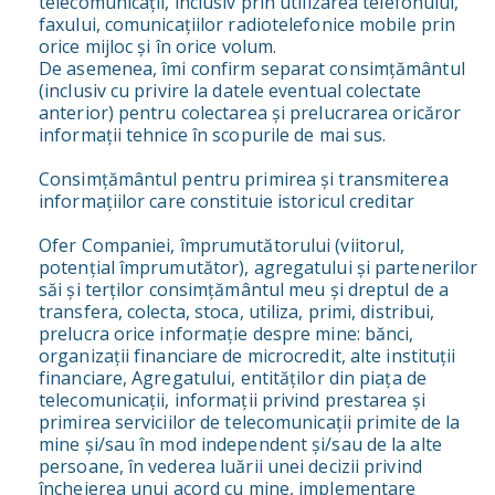
telecomunicații, inclusiv prin utilizarea telefonului,
faxului, comunicațiilor radiotelefonice mobile prin
orice mijloc și în orice volum.
De asemenea, îmi confirm separat consimțământul
(inclusiv cu privire la datele eventual colectate
anterior) pentru colectarea și prelucrarea oricăror
informații tehnice în scopurile de mai sus.
Consimțământul pentru primirea și transmiterea
informațiilor care constituie istoricul creditar
Ofer Companiei, împrumutătorului (viitorul,
potențial împrumutător), agregatului și partenerilor
săi și terților consimțământul meu și dreptul de a
transfera, colecta, stoca, utiliza, primi, distribui,
prelucra orice informație despre mine: bănci,
organizații financiare de microcredit, alte instituții
financiare, Agregatului, entităților din piața de
telecomunicații, informații privind prestarea și
primirea serviciilor de telecomunicații primite de la
mine și/sau în mod independent și/sau de la alte
persoane, în vederea luării unei decizii privind
încheierea unui acord cu mine, implementare