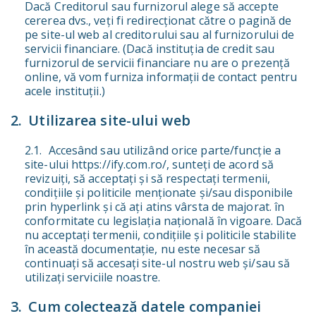
Dacă Creditorul sau furnizorul alege să accepte
cererea dvs., veți fi redirecționat către o pagină de
pe site-ul web al creditorului sau al furnizorului de
servicii financiare. (Dacă instituția de credit sau
furnizorul de servicii financiare nu are o prezență
online, vă vom furniza informații de contact pentru
acele instituții.)
Utilizarea site-ului web
Accesând sau utilizând orice parte/funcție a
site-ului https://ify.com.ro/, sunteți de acord să
revizuiți, să acceptați și să respectați termenii,
condițiile și politicile menționate și/sau disponibile
prin hyperlink și că ați atins vârsta de majorat. în
conformitate cu legislația națională în vigoare. Dacă
nu acceptați termenii, condițiile și politicile stabilite
în această documentație, nu este necesar să
continuați să accesați site-ul nostru web și/sau să
utilizați serviciile noastre.
Cum colectează datele companiei