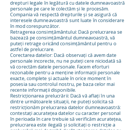
drepturi legale în legătură cu datele dumneavoastră
personale pe care le colectăm și le procesăm.
Compania vă respectă drepturile și se asigură că
interesele dumneavoastră sunt luate în considerare
în mod corespunzător.
Retragerea consimțământului: Dacă prelucrarea se
bazează pe consimțământul dumneavoastră, vă
puteți retrage oricând consimțământul pentru o
astfel de prelucrare.
Corectarea datelor: Dacă observați că avem date
personale incorecte, nu ne puteți cere niciodată să
vă corectăm datele personale. Facem eforturi
rezonabile pentru a menține informații personale
exacte, complete și actuale în orice moment în
posesia sau controlul nostru, pe baza celor mai
recente informații disponibile.
Restricționarea prelucrării: Dacă vă aflați în una
dintre următoarele situații, ne puteți solicita să
restricționăm prelucrarea datelor dumneavoastră:
contestați acuratețea datelor cu caracter personal
în perioada în care trebuie să verificăm acuratețea,
prelucrarea este ilegală și solicitați o restricție a